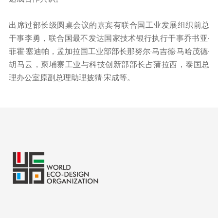
出席过部长级圆桌会议的嘉宾有联合国工业发展组织前总
干事李勇，联合国最不发达国家技术银行执行干事乔书亚·
菲霍·塞迪帕，孟加拉国工业部部长那努尔·马吉德·马哈茂德·
胡马云，柬埔寨工业与科技创新部部长占蒲拉西，泰国总
理办公室原副总理助理披猜·宋成等。